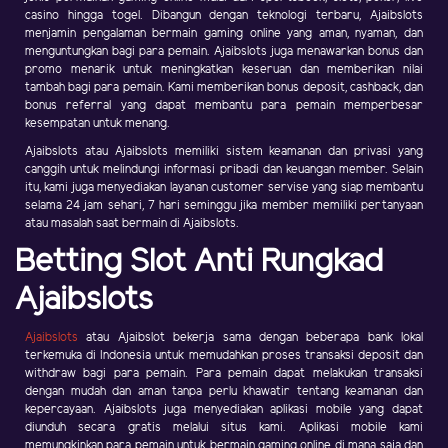
casino hingga togel. Dibangun dengan teknologi terbaru, Ajaibslots
menjamin pengalaman bermain gaming online yang aman, nyaman, dan
menguntungkan bagi para pemain. Ajaibslots juga menawarkan bonus dan
promo menarik untuk meningkatkan keseruan dan memberikan nilai
tambah bagi para pemain. Kami memberikan bonus deposit, cashback, dan
bonus referral yang dapat membantu para pemain memperbesar
kesempatan untuk menang.
Ajaibslots atau Ajaibslots memiliki sistem keamanan dan privasi yang
canggih untuk melindungi informasi pribadi dan keuangan member. Selain
itu, kami juga menyediakan layanan customer servise yang siap membantu
selama 24 jam sehari, 7 hari seminggu jika member memiliki pertanyaan
atau masalah saat bermain di Ajaibslots.
Betting Slot Anti Rungkad
Ajaibslots
Ajaibslots
atau Ajaibslot bekerja sama dengan beberapa bank lokal
terkemuka di Indonesia untuk memudahkan proses transaksi deposit dan
withdraw bagi para pemain. Para pemain dapat melakukan transaksi
dengan mudah dan aman tanpa perlu khawatir tentang keamanan dan
kepercayaan. Ajaibslots juga menyediakan aplikasi mobile yang dapat
diunduh secara gratis melalui situs kami. Aplikasi mobile kami
memungkinkan para pemain untuk bermain gaming online di mana saja dan