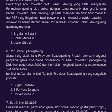
Berikutnya ada Provider Slot Joker Gaming yang selalu menyajikan
Permainan gaming slot online dengan tema menarik dan grafik yang
bagus. Provider Joker Gaming juga selalu memberikan fitur fitur menarik
dan RTP yang tinggi membuat banyak orang menyukai provider satu ini.
dibawah ini adalah Daftar Game Slot Terbaik Provider Joker Gaming yang
gampang menang :
Big Game Safari
Joker Madness
Lucky Streak
6. Slot Online Spadegaming
Siapa yang tidak tahu Provider Spadegaming ? pasti semua mengenal
penyedia game slot online profesional di Asia. Provider Spadegaming
Didirikan pada tahun 2007 dan kini telah menghadirkan ratusan permainan
slot berkualitas
berikut daftar Game Slot Terbaik Provider Spadegaming yang sangatlah
populer :
Sugar Bonanza
5 Fortune Dragons
Pocket Mon Go
7. Slot Online IDNSLOT
Bila anda mencari permainan game slot online dengan grafik yang tinggi ,
kalian bisa coba cek permainan dari provider IDNSLOT, tidak hanya