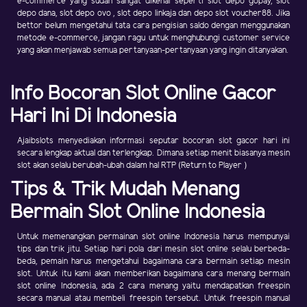
e-commerce yang sudah sangat dikenal seperti slot depo gopay, slot
depo dana, slot depo ovo , slot depo linkaja dan depo slot voucher88. Jika
bettor belum mengetahui tata cara pengisian saldo dengan menggunakan
metode e-commerce, jangan ragu untuk menghubungi customer service
yang akan menjawab semua pertanyaan-pertanyaan yang ingin ditanyakan.
Info Bocoran Slot Online Gacor
Hari Ini Di Indonesia
Ajaibslots menyediakan informasi seputar bocoran slot gacor hari ini
secara lengkap aktual dan terlengkap. Dimana setiap menit biasanya mesin
slot akan selalu berubah-ubah dalam hal RTP (Return to Player )
Tips & Trik Mudah Menang
Bermain Slot Online Indonesia
Untuk memenangkan permainan slot online Indonesia harus mempunyai
tips dan trik jitu. Setiap hari pola dari mesin slot online selalu berbeda-
beda, pemain harus mengetahui bagaimana cara bermain setiap mesin
slot. Untuk itu kami akan memberikan bagaimana cara menang bermain
slot online Indonesia, ada 2 cara menang yaitu mendapatkan freespin
secara manual atau membeli freespin tersebut. Untuk freespin manual