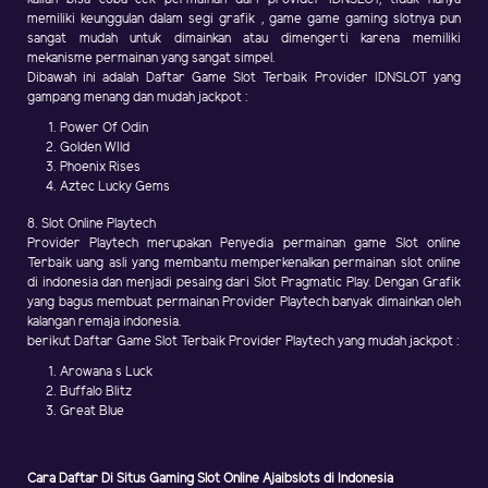
memiliki keunggulan dalam segi grafik , game game gaming slotnya pun
sangat mudah untuk dimainkan atau dimengerti karena memiliki
mekanisme permainan yang sangat simpel.
Dibawah ini adalah Daftar Game Slot Terbaik Provider IDNSLOT yang
gampang menang dan mudah jackpot :
Power Of Odin
Golden WIld
Phoenix Rises
Aztec Lucky Gems
8. Slot Online Playtech
Provider Playtech merupakan Penyedia permainan game Slot online
Terbaik uang asli yang membantu memperkenalkan permainan slot online
di indonesia dan menjadi pesaing dari Slot Pragmatic Play. Dengan Grafik
yang bagus membuat permainan Provider Playtech banyak dimainkan oleh
kalangan remaja indonesia.
berikut Daftar Game Slot Terbaik Provider Playtech yang mudah jackpot :
Arowana s Luck
Buffalo Blitz
Great Blue
Cara Daftar Di Situs Gaming Slot Online Ajaibslots di Indonesia