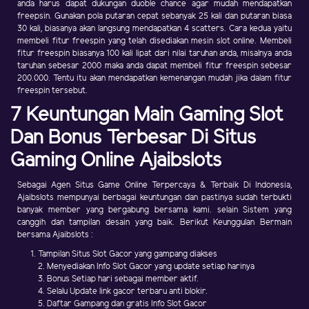
anda harus dapat dukungan duoble chance agar mudah mendapatkan
freepsin. Gunakan pola putaran cepat sebanyak 25 kali dan putaran biasa
30 kali, biasanya akan langsung mendapatkan 4 scatters. Cara kedua yaitu
membeli fitur freespin yang telah disediakan mesin slot online. Membeli
fitur freespin biasanya 100 kali lipat dari nilai taruhan anda, misalnya anda
taruhan sebesar 2000 maka anda dapat membeli fitur freespin sebesar
200.000. Tentu itu akan mendapatkan kemenangan mudah jika dalam fitur
freespin tersebut.
7 Keuntungan Main Gaming Slot
Dan Bonus Terbesar Di Situs
Gaming Online Ajaibslots
Sebagai Agen Situs Game Online Terpercaya & Terbaik Di Indonesia,
Ajaibslots mempunyai berbagai keuntungan dan pastinya sudah terbukti
banyak member yang bergabung bersama kami. selain Sistem yang
canggih dan tampilan desain yang baik. Berikut Keunggulan Bermain
bersama Ajaibslots :
Tampilan Situs Slot Gacor yang gampang diakses
2. Menyediakan Info Slot Gacor yang update setiap harinya
3. Bonus Setiap hari sebagai member aktif.
4. Selalu Update link gacor terbaru anti blokir.
5. Daftar Gampang dan gratis Info Slot Gacor